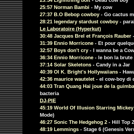
23:54 Lighntning bolt
- Dead cow boy
25:57 Norman Bambi
- My cow
27:37 B.O Bebop cowboy
- Go cactus m
28:21 legendary stardust cowboy
- para
Le Laboratoire (Hyperkut)
30:48 Jacques Brel et François Rauber
-
31:39 Ennio Morricone
- Et pour quelqu
32:57 Boys don't cry
- I wanna be a Co
36:34 Ennio Morricone
- le bon la brute
37:14 Solar Skeletons
- Candy in a Jar
40:39 Ol K. Bright's Hollywaiians
- Haw
42:36 maurice wautelet
- el cow-boy di 
44:03 Tran Quang Hai joue de la guimb
bacteria
DJ-PIE
45:19 World Of Illusion Starring Micke
Mode)
46:27 Sonic The Hedgehog 2
- Hill Top 
48:19 Lemmings
- Stage 6 (Genesis Ver