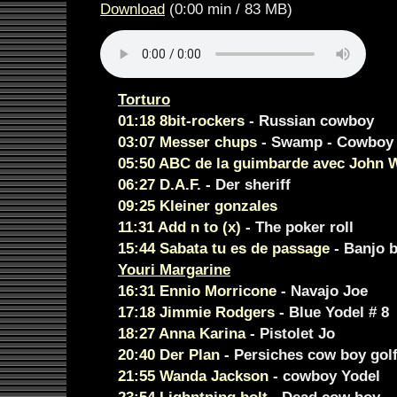
Download
(0:00 min / 83 MB)
Torturo
01:18 8bit-rockers
- Russian cowboy
03:07 Messer chups
- Swamp - Cowboy
05:50 ABC de la guimbarde avec John 
06:27 D.A.F.
- Der sheriff
09:25 Kleiner gonzales
11:31 Add n to (x)
- The poker roll
15:44 Sabata tu es de passage
- Banjo 
Youri Margarine
16:31 Ennio Morricone
- Navajo Joe
17:18 Jimmie Rodgers
- Blue Yodel # 8
18:27 Anna Karina
- Pistolet Jo
20:40 Der Plan
- Persiches cow boy gol
21:55 Wanda Jackson
- cowboy Yodel