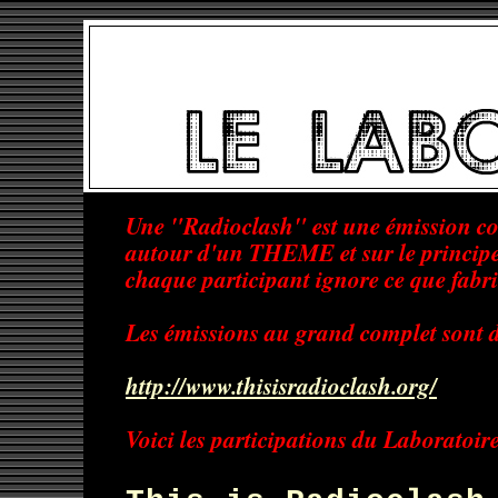
Une "Radioclash" est une émission col
autour d'un THEME et sur le principe
chaque participant ignore ce que fabriq
Les émissions au grand complet sont di
http://www.thisisradioclash.org/
Voici les participations du Laboratoire