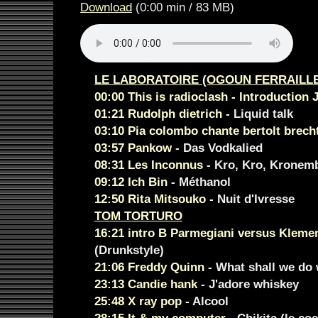
Download
(0:00 min / 83 MB)
LE LABORATOIRE (OGOUN FERRAILLE
00:00 This is radioclash - Introduction 
01:21 Rudolph dietrich
- Liquid talk
03:10 Pia colombo chante bertolt brecht 
03:57 Pankow
- Das Vodkalied
08:31 Les Inconnus
- Kro, Kro, Kronem
09:12 Ich Bin
- Méthanol
12:50 Rita Mitsouko
- Nuit d'Ivresse
TOM TORTURO
16:21 intro B Parmegiani versus Kleme
(Drunkstyle)
21:06 Freddy Quinn
- What shall we do 
23:13 Candie hank
- J'adore whiskey
25:48 X ray pop
- Alcool