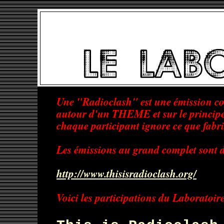
Une "Radioclash" est une émission col
autour d'un THEME et sur le principe
chaque participant ignore ce que fabriq
Les émissions au grand complet sont di
http://www.thisisradioclash.org/
Voici les participations du Laboratoire