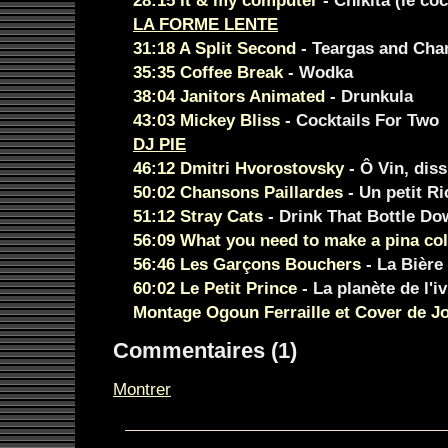
28:15 It & my computer
- Chikita (le coc
LA FORME LENTE
31:18 A Split Second
- Teargas and Ch
35:35 Coffee Break
- Wodka
38:04 Janitors Animated
- Drunkula
43:03 Mickey Bliss
- Cocktails For Two
DJ PIE
46:12 Dmitri Hvorostovsky
- Ô Vin, diss
50:02 Chansons Paillardes
- Un petit R
51:12 Stray Cats
- Drink That Bottle D
56:09 What you need to make a pina co
56:46 Les Garçons Bouchers
- La Bière
60:02 Le Petit Prince
- La planète de l'i
Montage Ogoun Ferraille et Cover de Jo
Commentaires (1)
Montrer