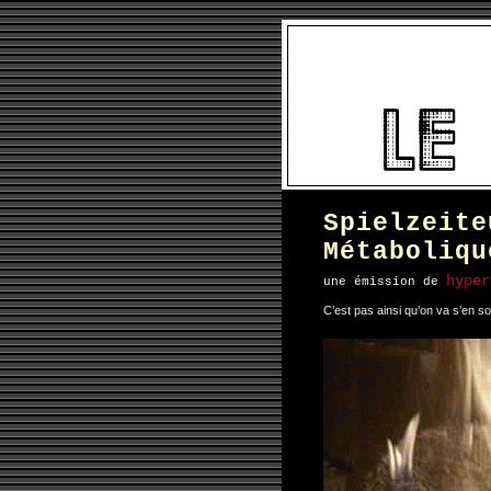
Spielzeite
Métaboliqu
hyper
une émission de
C’est pas ainsi qu’on va s’en sor