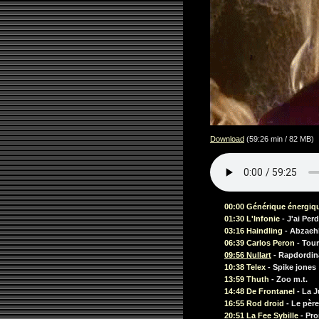
Download
(59:26 min / 82 MB)
00:00 Générique énergiq
01:30 L'Infonie
- J'ai Pe
03:16 Haindling
- Abzaeh
06:39 Carlos Peron
- Tour
09:56 Nullart
- Rapdordin
10:38 Telex
- Spike jones
13:59 Thuth
- Zoo m.t.
14:48 De Frontanel
- La 
16:55 Rod droid
- Le pèr
20:51 La Fee Sybille
- Pr