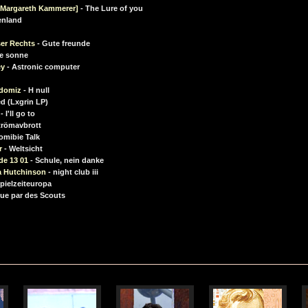
. Margareth Kammerer]
- The Lure of you
enland
ser Rechts
- Gute freunde
ge sonne
ey
- Astronic computer
ndomiz
- H null
ed (Lxgrin LP)
- I'll go to
trömavbrott
omibie Talk
r
- Weltsicht
de 13 01
- Schule, nein danke
da Hutchinson
- night club iii
pielzeiteuropa
ue par des Scouts