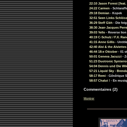
22:10 Jason Forest [feat
24:22 Carmen
- Schlaraff
29:18 Demian
- Kopek
32:51 Seen Links Schlös
36:29 Steff Gbh
- Die fei
38:30 Jean-Jacques Perr
39:03 Yello
- Reverse lion
40:19 C-Schulz / F.X. Ra
41:15 Anne Gillis
- Untitl
42:40 Alvi & the Alviettes
46:44 18:e Oktober
- 01 s
50:01 Geneva Jacuzzi
- Z
51:23 Duotronic Synterro
54:04 Dennis und Die Wil
57:21 Liquid Sky - Bren
58:17 Remi
- Générique S
58:57 Chalut !
- En musiq
Commentaires (2)
Montrer