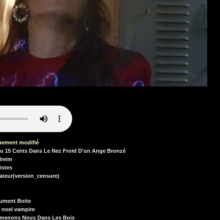
uement modifié
rdu 15 Cents Dans Le Nez Froid D'un Ange Bronzé
lreim
istes
ateur(version_censure)
Jument Boite
e noel vampire
omenons Nous Dans Les Bois